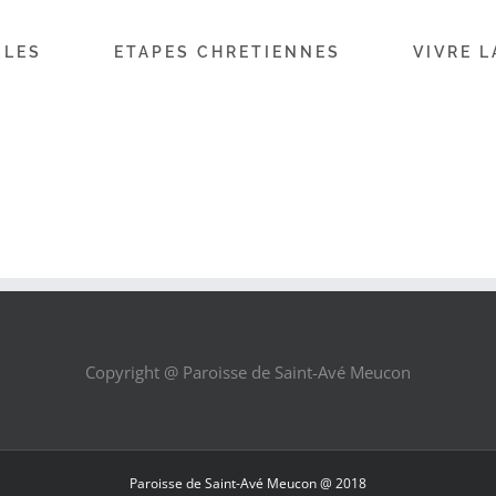
ILES
ETAPES CHRETIENNES
VIVRE L
Copyright @ Paroisse de Saint-Avé Meucon
Paroisse de Saint-Avé Meucon @ 2018