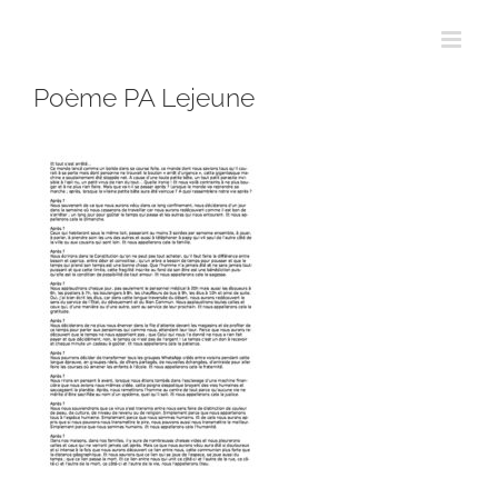
Passer
au
contenu
Poème PA Lejeune