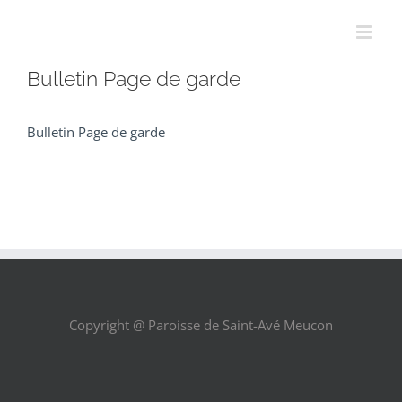
Passer
au
contenu
Bulletin Page de garde
Bulletin Page de garde
Copyright @ Paroisse de Saint-Avé Meucon